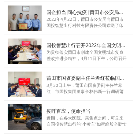
国企担当 同心抗疫|莆田市公安局向国投智慧出行赠送感谢牌匾
2022年4月22日，莆田市公安局向莆田市
国投智慧出行科技有限责任公司赠送了印
有“国企担当，同心抗疫”的牌匾，再次向国
投智慧出行公司在莆田仙游抗击疫情的非
常时期给予的支持表示衷心的感谢。
国投智慧出行召开2022年全国文明城市创建复查整改部署会议
为贯彻落实莆田市创建全国文明城市复查
整改推进会精神，4月11日下午，公司召开
2022年全国文明城市创建复查整改部署会
议。
莆田市国资委副主任兰希红莅临国投智慧出行督导疫情防控工作
3月30日上午，莆田市国资委副主任兰希
红、市国投集团董事长林伟新一行调研莆
田市国投智慧出行科技有限责任公司（以
下简称“智慧出行”），针对疫情防控工作进
行专项检查，听取疫情防控工作汇报，实
疫呼百应，使命担当
地督导检查防控措施落实情况，并通过座
近期，在各大医院、采集点之间，可见来
谈、实地了解等方式，收集防控工作建议
自国投智慧出行的“小黄车”如蜜蜂般辛勤忙
和需求。
碌地穿梭，不间断地运送医护人员、医疗
物资到各点位，为全员核酸检测工作做足