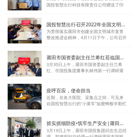
国投智慧出行科技有限责任公司赠送了印
有“国企担当，同心抗疫”的牌匾，再次向国
投智慧出行公司在莆田仙游抗击疫情的非
常时期给予的支持表示衷心的感谢。
国投智慧出行召开2022年全国文明城市创建复查整改部署会议
为贯彻落实莆田市创建全国文明城市复查
整改推进会精神，4月11日下午，公司召开
2022年全国文明城市创建复查整改部署会
议。
莆田市国资委副主任兰希红莅临国投智慧出行督导疫情防控工作
3月30日上午，莆田市国资委副主任兰希
红、市国投集团董事长林伟新一行调研莆
田市国投智慧出行科技有限责任公司（以
下简称“智慧出行”），针对疫情防控工作进
行专项检查，听取疫情防控工作汇报，实
疫呼百应，使命担当
地督导检查防控措施落实情况，并通过座
近期，在各大医院、采集点之间，可见来
谈、实地了解等方式，收集防控工作建议
自国投智慧出行的“小黄车”如蜜蜂般辛勤忙
和需求。
碌地穿梭，不间断地运送医护人员、医疗
物资到各点位，为全员核酸检测工作做足
准备。
抓实抓细防疫•筑牢生产安全|莆田市国投集团邱忠生总经理一行调研智慧出行疫情防控工作
3月19日上午，莆田市国投集团邱忠生总经
理、郑建明副总经理一行调研莆田市国投